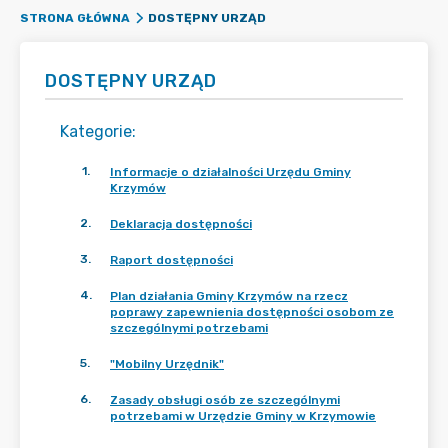
DOSTĘPNY URZĄD
STRONA GŁÓWNA
DOSTĘPNY URZĄD
Kategorie
:
1
.
Informacje o działalności Urzędu Gminy
Krzymów
2
.
Deklaracja dostępności
3
.
Raport dostępności
4
.
Plan działania Gminy Krzymów na rzecz
poprawy zapewnienia dostępności osobom ze
szczególnymi potrzebami
5
.
"Mobilny Urzędnik"
6
.
Zasady obsługi osób ze szczególnymi
potrzebami w Urzędzie Gminy w Krzymowie