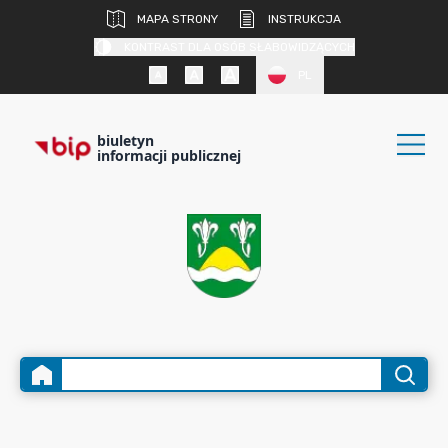
MAPA STRONY
INSTRUKCJA
KONTRAST DLA OSÓB SŁABOWIDZĄCYCH
PL
biuletyn
informacji publicznej